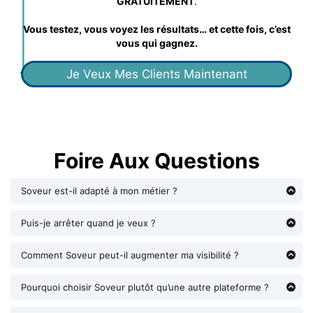
GRATUITEMENT
.
Vous testez, vous voyez les résultats… et cette fois, c’est
vous qui gagnez.
Je Veux Mes Clients Maintenant
Foire Aux Questions
Soveur est-il adapté à mon métier ?
Oui ! Que vous soyez artisan, consultant, coach ou
commerçant,
Soveur vous aide à trouver plus de clients
.
Puis-je arrêter quand je veux ?
Oui, Soveur c'est
sans engagement
.
Comment Soveur peut-il augmenter ma visibilité ?
Grâce à 3 outils :
Géolocalisation intelligente
– Les clients vous trouvent en
Pourquoi choisir Soveur plutôt qu’une autre plateforme ?
priorité dans votre zone.
Parce que Soveur ne prend AUCUNE commission sur vos
Moteur de recherche avancé
– Votre profil apparaît dès qu’un
revenus !