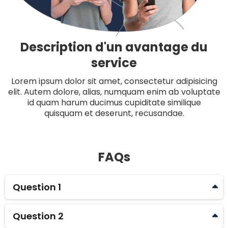
Description d'un avantage du
service
Lorem ipsum dolor sit amet, consectetur adipisicing
elit. Autem dolore, alias, numquam enim ab voluptate
id quam harum ducimus cupiditate similique
quisquam et deserunt, recusandae.
FAQs
Question 1
Lorem ipsum dolor sit amet, consectetur
adipisicing elit. Autem dolore, alias, numquam enim
Question 2
ab voluptate id quam harum ducimus cupiditate